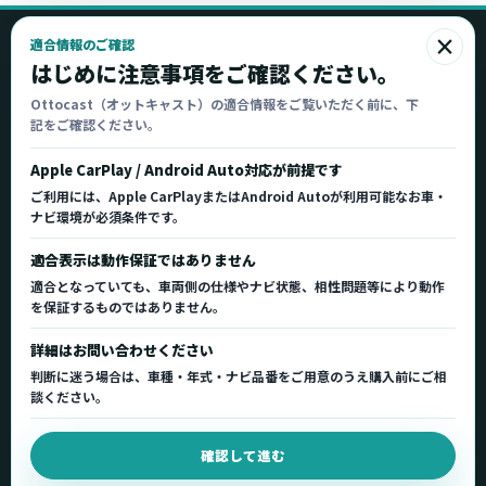
×
適合情報のご確認
Ottocast
はじめに注意事項をご確認ください。
オットキャスト
Ottocast（オットキャスト）の適合情報をご覧いただく前に、下
記をご確認ください。
Ottocast正規販売代理店 Azgate株式会社
Ottocast（オットキャスト）の製品情報、車種適
Apple CarPlay / Android Auto対応が前提です
合、サポート情報を日本国内向けに整理してご案内し
ご利用には、Apple CarPlayまたはAndroid Autoが利用可能なお車・
ます。
ナビ環境が必須条件です。
正規販売代理店
車種適合情報
国内サポート窓口
適合表示は動作保証ではありません
適合となっていても、車両側の仕様やナビ状態、相性問題等により動作
を保証するものではありません。
製品を探す
サポート
詳細はお問い合わせください
製品一覧
サポートトップ
判断に迷う場合は、車種・年式・ナビ品番をご用意のうえ購入前にご相
車種適合を確認
使い方ガイド
談ください。
用途から製品を選ぶ
Q&A・症状別サポート
確認して進む
取扱店舗・購入先
起動不良復旧サービス