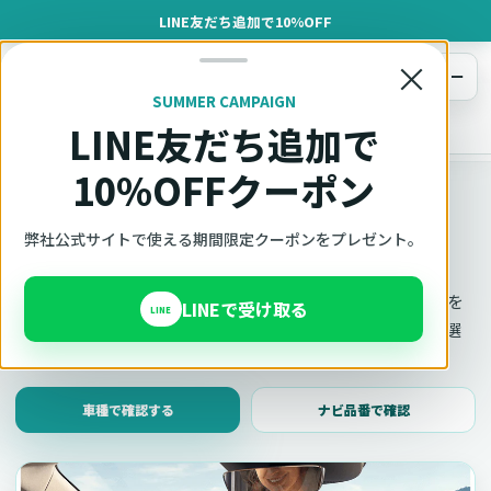
LINE友だち追加で10%OFF
×
メニュー
SUMMER CAMPAIGN
LINE友だち追加で
オットキャスト
トップ
車種適合確認
10%OFFクーポン
車種適合確認
車種と年式で適合確認
弊社公式サイトで使える期間限定クーポンをプレゼント。
Ottocast（オットキャスト）の対応製品、条件、注意事項を
LINEで受け取る
LINE
このページ内で見られます。 迷った場合は、車種と年式を選
んだ状態でそのままご相談ください。
車種で確認する
ナビ品番で確認