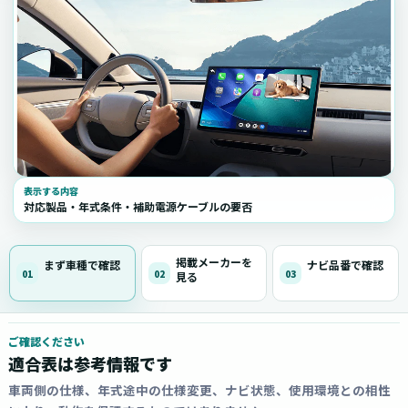
表示する内容
対応製品・年式条件・補助電源ケーブルの要否
掲載メーカーを
まず車種で確認
ナビ品番で確認
01
02
03
見る
ご確認ください
適合表は参考情報です
車両側の仕様、年式途中の仕様変更、ナビ状態、使用環境との相性