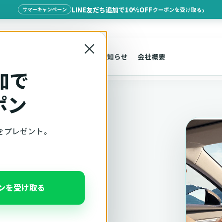
LINE友だち追加で10%OFF
クーポンを受け取る
サマーキャンペーン
×
探す
車種適合
サポート
お知らせ
会社概要
加で
ポン
をプレゼント。
適合確認
ポンを受け取る
、注意事項をこのページ
んだ状態でそのままご