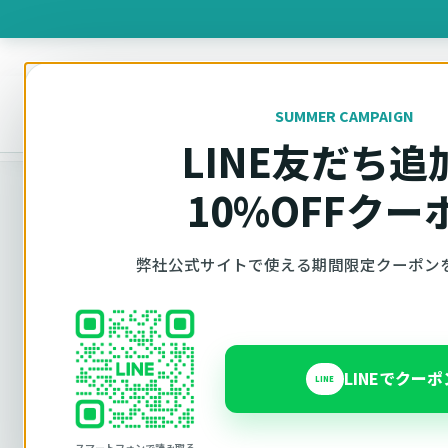
製品を
SUMMER CAMPAIGN
オットキャスト
トップ
車種適合確認
LINE友だち追
10%OFFクー
車種適合確認
弊社公式サイトで使える期間限定クーポン
車種と年式で
LINEでクー
LINE
Ottocast（オットキャスト）の対応製品、条件
内で見られます。 迷った場合は、車種と年式を選
スマートフォンで読み取る