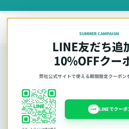
製品を
SUMMER CAMPAIGN
オットキャスト
トップ
車種適合確認
LINE友だち追
10%OFFクー
車種適合確認
弊社公式サイトで使える期間限定クーポン
車種と年式で
LINEでクー
LINE
Ottocast（オットキャスト）の対応製品、条件
内で見られます。 迷った場合は、車種と年式を選
スマートフォンで読み取る