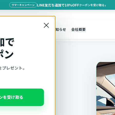
LINE友だち追加で10%OFF
クーポンを受け取る
サマーキャンペーン
×
探す
車種適合
サポート
お知らせ
会社概要
加で
ポン
をプレゼント。
適合確認
ポンを受け取る
、注意事項をこのページ
んだ状態でそのままご