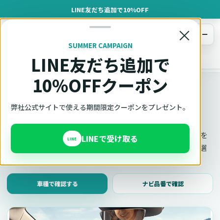
LINE友だち追加で10%OFF
×
メニュー
SUMMER CAMPAIGN
LINE友だち追加で
オットキャスト
トップ
車種適合確認
10%OFFクーポン
車種適合確認
車種と年式で適合確認
弊社公式サイトで使える期間限定クーポンをプレゼント。
Ottocast（オットキャスト）の対応製品、条件、注意事項を
LINEで受け取る
LINE
このページ内で見られます。 迷った場合は、車種と年式を選
んだ状態でそのままご相談ください。
車種で確認する
ナビ品番で確認