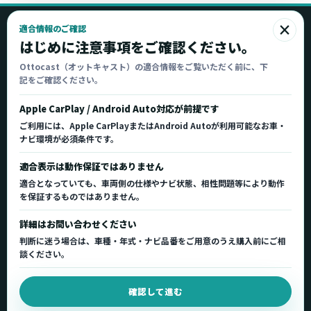
×
適合情報のご確認
Ottocast
はじめに注意事項をご確認ください。
オットキャスト
Ottocast（オットキャスト）の適合情報をご覧いただく前に、下
記をご確認ください。
Ottocast正規販売代理店 Azgate株式会社
Ottocast（オットキャスト）の製品情報、車種適
Apple CarPlay / Android Auto対応が前提です
合、サポート情報を日本国内向けに整理してご案内し
ご利用には、Apple CarPlayまたはAndroid Autoが利用可能なお車・
ます。
ナビ環境が必須条件です。
正規販売代理店
車種適合情報
国内サポート窓口
適合表示は動作保証ではありません
適合となっていても、車両側の仕様やナビ状態、相性問題等により動作
を保証するものではありません。
製品を探す
サポート
詳細はお問い合わせください
製品一覧
サポートトップ
判断に迷う場合は、車種・年式・ナビ品番をご用意のうえ購入前にご相
車種適合を確認
使い方ガイド
談ください。
用途から製品を選ぶ
Q&A・症状別サポート
確認して進む
取扱店舗・購入先
起動不良復旧サービス