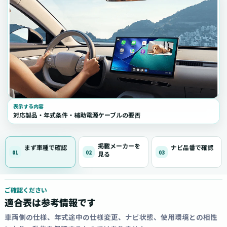
表示する内容
対応製品・年式条件・補助電源ケーブルの要否
掲載メーカーを
まず車種で確認
ナビ品番で確認
01
02
03
見る
ご確認ください
適合表は参考情報です
車両側の仕様、年式途中の仕様変更、ナビ状態、使用環境との相性