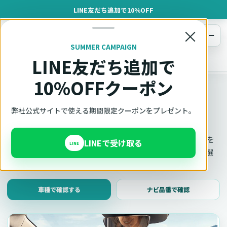
LINE友だち追加で10%OFF
×
メニュー
SUMMER CAMPAIGN
LINE友だち追加で
オットキャスト
トップ
車種適合確認
10%OFFクーポン
車種適合確認
車種と年式で適合確認
弊社公式サイトで使える期間限定クーポンをプレゼント。
Ottocast（オットキャスト）の対応製品、条件、注意事項を
LINEで受け取る
LINE
このページ内で見られます。 迷った場合は、車種と年式を選
んだ状態でそのままご相談ください。
車種で確認する
ナビ品番で確認