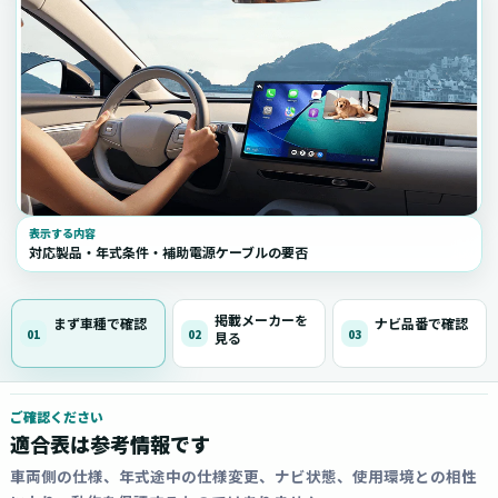
表示する内容
対応製品・年式条件・補助電源ケーブルの要否
掲載メーカーを
まず車種で確認
ナビ品番で確認
01
02
03
見る
ご確認ください
適合表は参考情報です
車両側の仕様、年式途中の仕様変更、ナビ状態、使用環境との相性