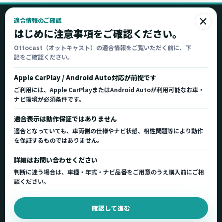
×
適合情報のご確認
Ottocast
はじめに注意事項をご確認ください。
オットキャスト
Ottocast（オットキャスト）の適合情報をご覧いただく前に、下
記をご確認ください。
Ottocast正規販売代理店 Azgate株式会社
Ottocast（オットキャスト）の製品情報、車種適
Apple CarPlay / Android Auto対応が前提です
合、サポート情報を日本国内向けに整理してご案内し
ご利用には、Apple CarPlayまたはAndroid Autoが利用可能なお車・
ます。
ナビ環境が必須条件です。
正規販売代理店
車種適合情報
国内サポート窓口
適合表示は動作保証ではありません
適合となっていても、車両側の仕様やナビ状態、相性問題等により動作
を保証するものではありません。
製品を探す
サポート
詳細はお問い合わせください
製品一覧
サポートトップ
判断に迷う場合は、車種・年式・ナビ品番をご用意のうえ購入前にご相
車種適合を確認
使い方ガイド
談ください。
用途から製品を選ぶ
Q&A・症状別サポート
確認して進む
取扱店舗・購入先
起動不良復旧サービス