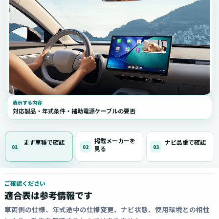
表示する内容
対応製品・年式条件・補助電源ケーブルの要否
掲載メーカーを
まず車種で確認
ナビ品番で確認
01
02
03
見る
ご確認ください
適合表は参考情報です
車両側の仕様、年式途中の仕様変更、ナビ状態、使用環境との相性