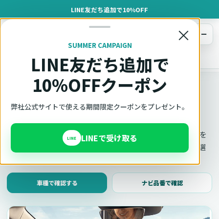
LINE友だち追加で10%OFF
×
メニュー
SUMMER CAMPAIGN
LINE友だち追加で
オットキャスト
トップ
車種適合確認
10%OFFクーポン
車種適合確認
車種と年式で適合確認
弊社公式サイトで使える期間限定クーポンをプレゼント。
Ottocast（オットキャスト）の対応製品、条件、注意事項を
LINEで受け取る
LINE
このページ内で見られます。 迷った場合は、車種と年式を選
んだ状態でそのままご相談ください。
車種で確認する
ナビ品番で確認