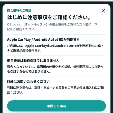
×
適合情報のご確認
Ottocast
はじめに注意事項をご確認ください。
オットキャスト
Ottocast（オットキャスト）の適合情報をご覧いただく前に、下
記をご確認ください。
Ottocast正規販売代理店 Azgate株式会社
Ottocast（オットキャスト）の製品情報、車種適
Apple CarPlay / Android Auto対応が前提です
合、サポート情報を日本国内向けに整理してご案内し
ご利用には、Apple CarPlayまたはAndroid Autoが利用可能なお車・
ます。
ナビ環境が必須条件です。
正規販売代理店
車種適合情報
国内サポート窓口
適合表示は動作保証ではありません
適合となっていても、車両側の仕様やナビ状態、相性問題等により動作
を保証するものではありません。
製品を探す
サポート
詳細はお問い合わせください
製品一覧
サポートトップ
判断に迷う場合は、車種・年式・ナビ品番をご用意のうえ購入前にご相
車種適合を確認
使い方ガイド
談ください。
用途から製品を選ぶ
Q&A・症状別サポート
確認して進む
取扱店舗・購入先
起動不良復旧サービス