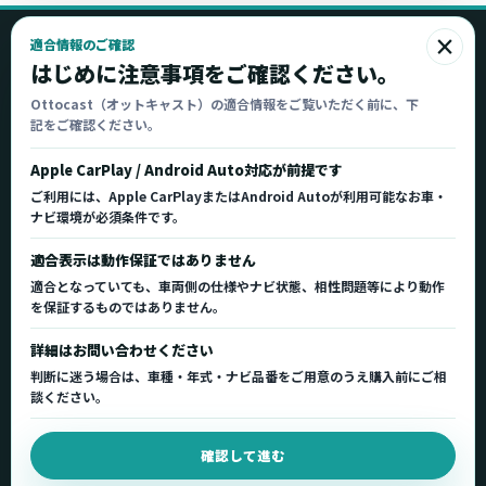
×
適合情報のご確認
Ottocast
はじめに注意事項をご確認ください。
オットキャスト
Ottocast（オットキャスト）の適合情報をご覧いただく前に、下
記をご確認ください。
Ottocast正規販売代理店 Azgate株式会社
Ottocast（オットキャスト）の製品情報、車種適
Apple CarPlay / Android Auto対応が前提です
合、サポート情報を日本国内向けに整理してご案内し
ご利用には、Apple CarPlayまたはAndroid Autoが利用可能なお車・
ます。
ナビ環境が必須条件です。
正規販売代理店
車種適合情報
国内サポート窓口
適合表示は動作保証ではありません
適合となっていても、車両側の仕様やナビ状態、相性問題等により動作
を保証するものではありません。
製品を探す
サポート
詳細はお問い合わせください
製品一覧
サポートトップ
判断に迷う場合は、車種・年式・ナビ品番をご用意のうえ購入前にご相
車種適合を確認
使い方ガイド
談ください。
用途から製品を選ぶ
Q&A・症状別サポート
確認して進む
取扱店舗・購入先
起動不良復旧サービス