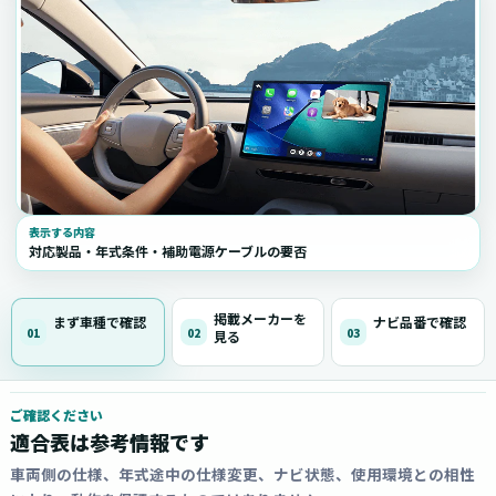
表示する内容
対応製品・年式条件・補助電源ケーブルの要否
掲載メーカーを
まず車種で確認
ナビ品番で確認
01
02
03
見る
ご確認ください
適合表は参考情報です
車両側の仕様、年式途中の仕様変更、ナビ状態、使用環境との相性