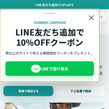
LINE友だち追加で10%OFF
×
メニュー
SUMMER CAMPAIGN
LINE友だち追加で
オットキャスト
トップ
車種適合確認
10%OFFクーポン
車種適合確認
車種と年式で適合確認
弊社公式サイトで使える期間限定クーポンをプレゼント。
Ottocast（オットキャスト）の対応製品、条件、注意事項を
LINEで受け取る
LINE
このページ内で見られます。 迷った場合は、車種と年式を選
んだ状態でそのままご相談ください。
車種で確認する
ナビ品番で確認