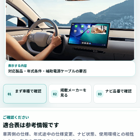
表示する内容
対応製品・年式条件・補助電源ケーブルの要否
掲載メーカーを
まず車種で確認
ナビ品番で確認
01
02
03
見る
ご確認ください
適合表は参考情報です
車両側の仕様、年式途中の仕様変更、ナビ状態、使用環境との相性