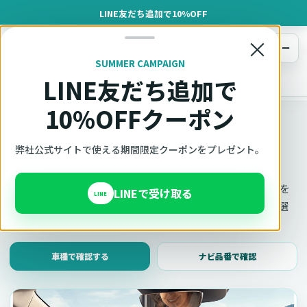
LINE友だち追加で10%OFF
×
メニュー
SUMMER CAMPAIGN
LINE友だち追加で
オットキャスト
トップ
車種適合確認
10%OFFクーポン
車種適合確認
車種と年式で適合確認
弊社公式サイトで使える期間限定クーポンをプレゼント。
Ottocast（オットキャスト）の対応製品、条件、注意事項を
LINEで受け取る
LINE
このページ内で見られます。 迷った場合は、車種と年式を選
んだ状態でそのままご相談ください。
車種で確認する
ナビ品番で確認