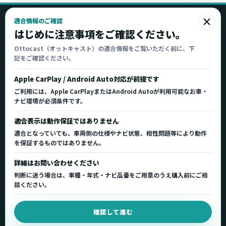
×
適合情報のご確認
Ottocast
はじめに注意事項をご確認ください。
オットキャスト
Ottocast（オットキャスト）の適合情報をご覧いただく前に、下
記をご確認ください。
Ottocast正規販売代理店 Azgate株式会社
Ottocast（オットキャスト）の製品情報、車種適
Apple CarPlay / Android Auto対応が前提です
合、サポート情報を日本国内向けに整理してご案内し
ご利用には、Apple CarPlayまたはAndroid Autoが利用可能なお車・
ます。
ナビ環境が必須条件です。
正規販売代理店
車種適合情報
国内サポート窓口
適合表示は動作保証ではありません
適合となっていても、車両側の仕様やナビ状態、相性問題等により動作
を保証するものではありません。
製品を探す
サポート
詳細はお問い合わせください
製品一覧
サポートトップ
判断に迷う場合は、車種・年式・ナビ品番をご用意のうえ購入前にご相
車種適合を確認
使い方ガイド
談ください。
用途から製品を選ぶ
Q&A・症状別サポート
確認して進む
取扱店舗・購入先
起動不良復旧サービス