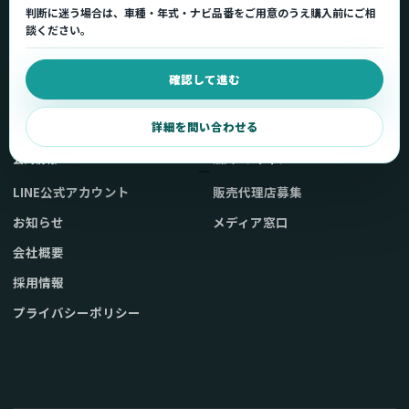
判断に迷う場合は、車種・年式・ナビ品番をご用意のうえ購入前にご相
車種適合を確認
使い方ガイド
談ください。
用途から製品を選ぶ
Q&A・症状別サポート
確認して進む
取扱店舗・購入先
起動不良復旧サービス
弊社販売ストアへ
お問い合わせ
詳細を問い合わせる
公式情報
法人・メディア
LINE公式アカウント
販売代理店募集
お知らせ
メディア窓口
会社概要
採用情報
プライバシーポリシー