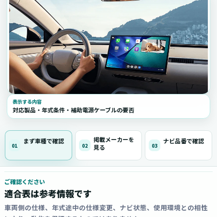
表示する内容
対応製品・年式条件・補助電源ケーブルの要否
掲載メーカーを
まず車種で確認
ナビ品番で確認
01
02
03
見る
ご確認ください
適合表は参考情報です
車両側の仕様、年式途中の仕様変更、ナビ状態、使用環境との相性