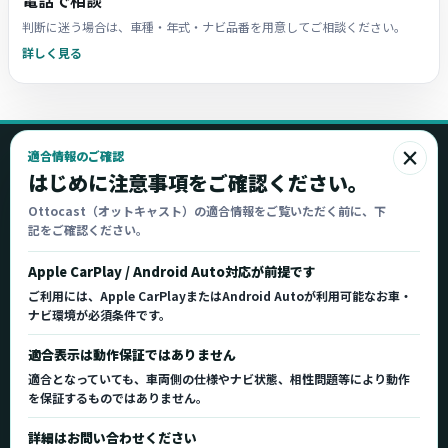
電話で相談
判断に迷う場合は、車種・年式・ナビ品番を用意してご相談ください。
詳しく見る
×
適合情報のご確認
Ottocast
はじめに注意事項をご確認ください。
オットキャスト
Ottocast（オットキャスト）の適合情報をご覧いただく前に、下
記をご確認ください。
Ottocast正規販売代理店 Azgate株式会社
Ottocast（オットキャスト）の製品情報、車種適
Apple CarPlay / Android Auto対応が前提です
合、サポート情報を日本国内向けに整理してご案内し
ご利用には、Apple CarPlayまたはAndroid Autoが利用可能なお車・
ます。
ナビ環境が必須条件です。
正規販売代理店
車種適合情報
国内サポート窓口
適合表示は動作保証ではありません
適合となっていても、車両側の仕様やナビ状態、相性問題等により動作
を保証するものではありません。
製品を探す
サポート
詳細はお問い合わせください
製品一覧
サポートトップ