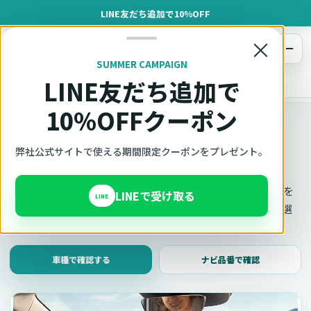
LINE友だち追加で10%OFF
×
メニュー
SUMMER CAMPAIGN
LINE友だち追加で
オットキャスト
トップ
車種適合確認
10%OFFクーポン
車種適合確認
車種と年式で適合確認
弊社公式サイトで使える期間限定クーポンをプレゼント。
Ottocast（オットキャスト）の対応製品、条件、注意事項を
LINEで受け取る
LINE
このページ内で見られます。 迷った場合は、車種と年式を選
んだ状態でそのままご相談ください。
車種で確認する
ナビ品番で確認