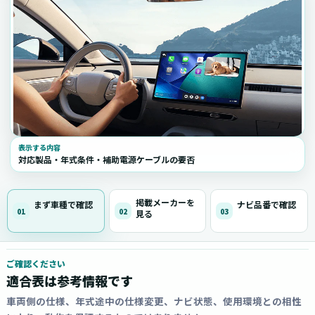
表示する内容
対応製品・年式条件・補助電源ケーブルの要否
掲載メーカーを
まず車種で確認
ナビ品番で確認
01
02
03
見る
ご確認ください
適合表は参考情報です
車両側の仕様、年式途中の仕様変更、ナビ状態、使用環境との相性