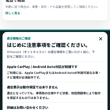
電話で相談
判断に迷う場合は、車種・年式・ナビ品番を用意してご相談ください。
詳しく見る
×
適合情報のご確認
Ottocast
はじめに注意事項をご確認ください。
オットキャスト
Ottocast（オットキャスト）の適合情報をご覧いただく前に、下
記をご確認ください。
Ottocast正規販売代理店 Azgate株式会社
Ottocast（オットキャスト）の製品情報、車種適
Apple CarPlay / Android Auto対応が前提です
合、サポート情報を日本国内向けに整理してご案内し
ご利用には、Apple CarPlayまたはAndroid Autoが利用可能なお車・
ます。
ナビ環境が必須条件です。
正規販売代理店
車種適合情報
国内サポート窓口
適合表示は動作保証ではありません
適合となっていても、車両側の仕様やナビ状態、相性問題等により動作
を保証するものではありません。
製品を探す
サポート
詳細はお問い合わせください
製品一覧
サポートトップ