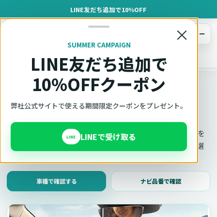
LINE友だち追加で10%OFF
×
メニュー
SUMMER CAMPAIGN
LINE友だち追加で
オットキャスト
トップ
車種適合確認
10%OFFクーポン
車種適合確認
車種と年式で適合確認
弊社公式サイトで使える期間限定クーポンをプレゼント。
Ottocast（オットキャスト）の対応製品、条件、注意事項を
LINEで受け取る
LINE
このページ内で見られます。 迷った場合は、車種と年式を選
んだ状態でそのままご相談ください。
車種で確認する
ナビ品番で確認