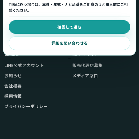
判断に迷う場合は、車種・年式・ナビ品番をご用意のうえ購入前にご相
車種適合を確認
使い方ガイド
談ください。
用途から製品を選ぶ
Q&A・症状別サポート
確認して進む
取扱店舗・購入先
起動不良復旧サービス
弊社販売ストアへ
お問い合わせ
詳細を問い合わせる
公式情報
法人・メディア
LINE公式アカウント
販売代理店募集
お知らせ
メディア窓口
会社概要
採用情報
プライバシーポリシー