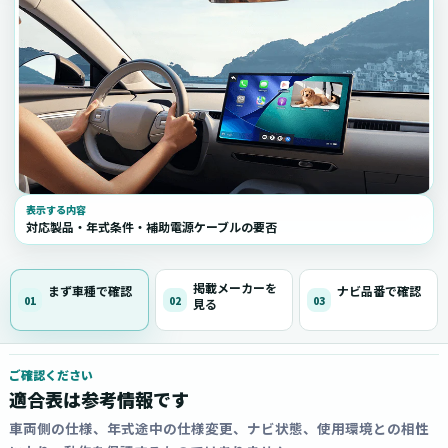
表示する内容
対応製品・年式条件・補助電源ケーブルの要否
掲載メーカーを
まず車種で確認
ナビ品番で確認
01
02
03
見る
ご確認ください
適合表は参考情報です
車両側の仕様、年式途中の仕様変更、ナビ状態、使用環境との相性