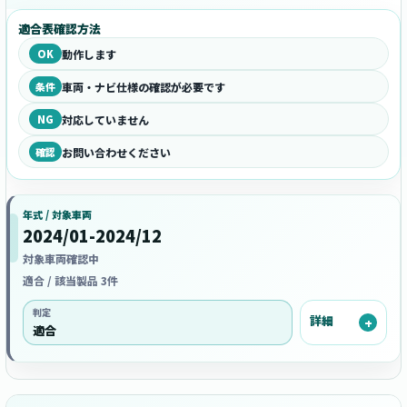
適合表確認方法
OK
動作します
条件
車両・ナビ仕様の確認が必要です
NG
対応していません
確認
お問い合わせください
年式 / 対象車両
2024/01-2024/12
対象車両確認中
適合 / 該当製品 3件
判定
詳細
適合