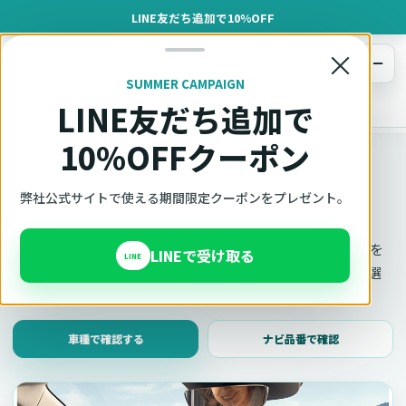
LINE友だち追加で10%OFF
×
メニュー
SUMMER CAMPAIGN
LINE友だち追加で
オットキャスト
トップ
車種適合確認
10%OFFクーポン
車種適合確認
車種と年式で適合確認
弊社公式サイトで使える期間限定クーポンをプレゼント。
Ottocast（オットキャスト）の対応製品、条件、注意事項を
LINEで受け取る
LINE
このページ内で見られます。 迷った場合は、車種と年式を選
んだ状態でそのままご相談ください。
車種で確認する
ナビ品番で確認