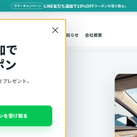
LINE友だち追加で10%OFF
クーポンを受け取る
サマーキャンペーン
×
探す
車種適合
サポート
お知らせ
会社概要
加で
ポン
をプレゼント。
適合確認
ポンを受け取る
、注意事項をこのページ
んだ状態でそのままご