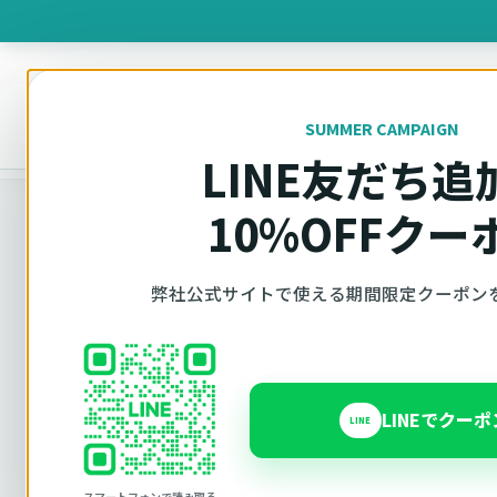
製品を
SUMMER CAMPAIGN
オットキャスト
トップ
車種適合確認
LINE友だち追
10%OFFクー
車種適合確認
弊社公式サイトで使える期間限定クーポン
車種と年式で
LINEでクー
LINE
Ottocast（オットキャスト）の対応製品、条件
内で見られます。 迷った場合は、車種と年式を選
スマートフォンで読み取る