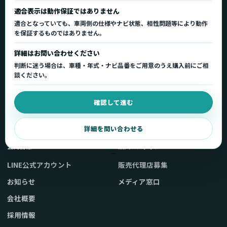
正規販売代理店
車種適合情報
国内サポート窓口
適合表示は動作保証ではありません
適合となっていても、車両側の仕様やナビ状態、相性問題等により動作
を保証するものではありません。
製品を探す
サポート
詳細はお問い合わせください
製品一覧
サポートトップ
判断に迷う場合は、車種・年式・ナビ品番をご用意のうえ購入前にご相
車種適合を確認
使い方ガイド
談ください。
用途から製品を選ぶ
Q&A・症状別サポート
確認して進む
取扱店舗・購入先
起動不良復旧サービス
弊社販売ストアへ
お問い合わせ
詳細を問い合わせる
公式情報
法人・メディア
LINE公式アカウント
販売代理店募集
お知らせ
メディア窓口
会社概要
採用情報