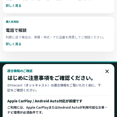
詳しく見る
購入前相談
電話で相談
判断に迷う場合は、車種・年式・ナビ品番を用意してご相談ください。
詳しく見る
×
適合情報のご確認
Ottocast
はじめに注意事項をご確認ください。
オットキャスト
Ottocast（オットキャスト）の適合情報をご覧いただく前に、下
記をご確認ください。
Ottocast正規販売代理店 Azgate株式会社
Ottocast（オットキャスト）の製品情報、車種適
Apple CarPlay / Android Auto対応が前提です
合、サポート情報を日本国内向けに整理してご案内し
ご利用には、Apple CarPlayまたはAndroid Autoが利用可能なお車・
ます。
ナビ環境が必須条件です。