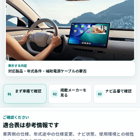
表示する内容
対応製品・年式条件・補助電源ケーブルの要否
掲載メーカーを
まず車種で確認
ナビ品番で確認
01
02
03
見る
ご確認ください
適合表は参考情報です
車両側の仕様、年式途中の仕様変更、ナビ状態、使用環境との相性