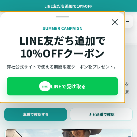
LINE友だち追加で10%OFF
×
メニュー
SUMMER CAMPAIGN
LINE友だち追加で
オットキャスト
トップ
車種適合確認
10%OFFクーポン
車種適合確認
車種と年式で適合確認
弊社公式サイトで使える期間限定クーポンをプレゼント。
Ottocast（オットキャスト）の対応製品、条件、注意事項を
LINEで受け取る
LINE
このページ内で見られます。 迷った場合は、車種と年式を選
んだ状態でそのままご相談ください。
車種で確認する
ナビ品番で確認