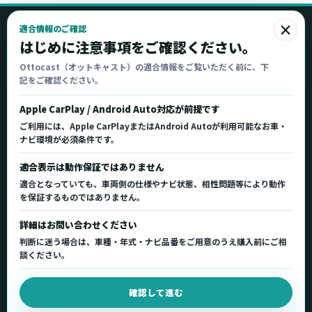
×
適合情報のご確認
Ottocast
はじめに注意事項をご確認ください。
オットキャスト
Ottocast（オットキャスト）の適合情報をご覧いただく前に、下
記をご確認ください。
Ottocast正規販売代理店 Azgate株式会社
Ottocast（オットキャスト）の製品情報、車種適
Apple CarPlay / Android Auto対応が前提です
合、サポート情報を日本国内向けに整理してご案内し
ご利用には、Apple CarPlayまたはAndroid Autoが利用可能なお車・
ます。
ナビ環境が必須条件です。
正規販売代理店
車種適合情報
国内サポート窓口
適合表示は動作保証ではありません
適合となっていても、車両側の仕様やナビ状態、相性問題等により動作
を保証するものではありません。
製品を探す
サポート
詳細はお問い合わせください
製品一覧
サポートトップ
判断に迷う場合は、車種・年式・ナビ品番をご用意のうえ購入前にご相
車種適合を確認
使い方ガイド
談ください。
用途から製品を選ぶ
Q&A・症状別サポート
確認して進む
取扱店舗・購入先
起動不良復旧サービス