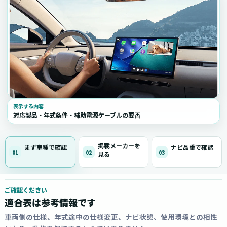
表示する内容
対応製品・年式条件・補助電源ケーブルの要否
掲載メーカーを
まず車種で確認
ナビ品番で確認
01
02
03
見る
ご確認ください
適合表は参考情報です
車両側の仕様、年式途中の仕様変更、ナビ状態、使用環境との相性