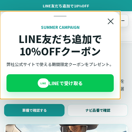
LINE友だち追加で10%OFF
×
メニュー
SUMMER CAMPAIGN
LINE友だち追加で
オットキャスト
トップ
車種適合確認
10%OFFクーポン
車種適合確認
車種と年式で適合確認
弊社公式サイトで使える期間限定クーポンをプレゼント。
Ottocast（オットキャスト）の対応製品、条件、注意事項を
LINEで受け取る
LINE
このページ内で見られます。 迷った場合は、車種と年式を選
んだ状態でそのままご相談ください。
車種で確認する
ナビ品番で確認