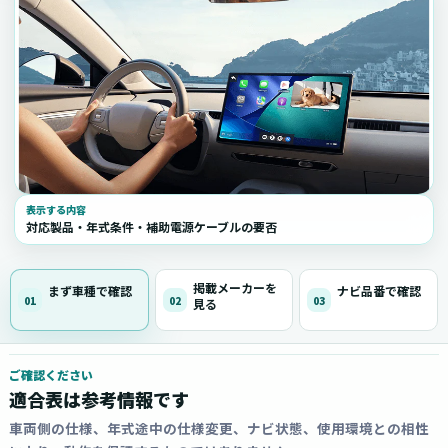
表示する内容
対応製品・年式条件・補助電源ケーブルの要否
掲載メーカーを
まず車種で確認
ナビ品番で確認
01
02
03
見る
ご確認ください
適合表は参考情報です
車両側の仕様、年式途中の仕様変更、ナビ状態、使用環境との相性