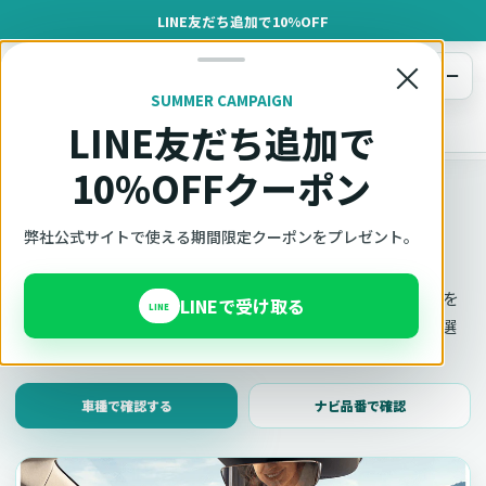
LINE友だち追加で10%OFF
×
メニュー
SUMMER CAMPAIGN
LINE友だち追加で
オットキャスト
トップ
車種適合確認
10%OFFクーポン
車種適合確認
車種と年式で適合確認
弊社公式サイトで使える期間限定クーポンをプレゼント。
Ottocast（オットキャスト）の対応製品、条件、注意事項を
LINEで受け取る
LINE
このページ内で見られます。 迷った場合は、車種と年式を選
んだ状態でそのままご相談ください。
車種で確認する
ナビ品番で確認