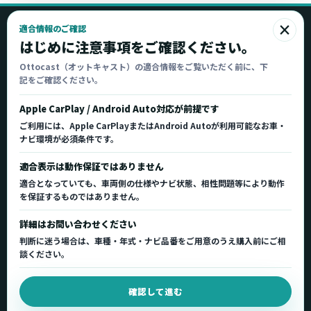
×
適合情報のご確認
Ottocast
はじめに注意事項をご確認ください。
オットキャスト
Ottocast（オットキャスト）の適合情報をご覧いただく前に、下
記をご確認ください。
Ottocast正規販売代理店 Azgate株式会社
Ottocast（オットキャスト）の製品情報、車種適
Apple CarPlay / Android Auto対応が前提です
合、サポート情報を日本国内向けに整理してご案内し
ご利用には、Apple CarPlayまたはAndroid Autoが利用可能なお車・
ます。
ナビ環境が必須条件です。
正規販売代理店
車種適合情報
国内サポート窓口
適合表示は動作保証ではありません
適合となっていても、車両側の仕様やナビ状態、相性問題等により動作
を保証するものではありません。
製品を探す
サポート
詳細はお問い合わせください
製品一覧
サポートトップ
判断に迷う場合は、車種・年式・ナビ品番をご用意のうえ購入前にご相
車種適合を確認
使い方ガイド
談ください。
用途から製品を選ぶ
Q&A・症状別サポート
確認して進む
取扱店舗・購入先
起動不良復旧サービス