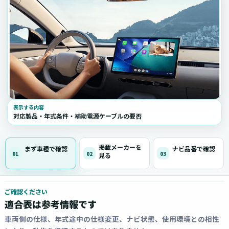
表示する内容
対応製品・年式条件・補助電源ケーブルの要否
掲載メーカーを
まず車種で確認
ナビ品番で確認
01
02
03
見る
ご確認ください
適合表は参考情報です
車両側の仕様、年式途中の仕様変更、ナビ状態、使用環境との相性