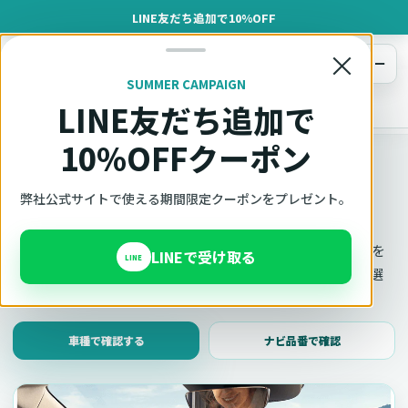
LINE友だち追加で10%OFF
×
メニュー
SUMMER CAMPAIGN
LINE友だち追加で
オットキャスト
トップ
車種適合確認
10%OFFクーポン
車種適合確認
車種と年式で適合確認
弊社公式サイトで使える期間限定クーポンをプレゼント。
Ottocast（オットキャスト）の対応製品、条件、注意事項を
LINEで受け取る
LINE
このページ内で見られます。 迷った場合は、車種と年式を選
んだ状態でそのままご相談ください。
車種で確認する
ナビ品番で確認