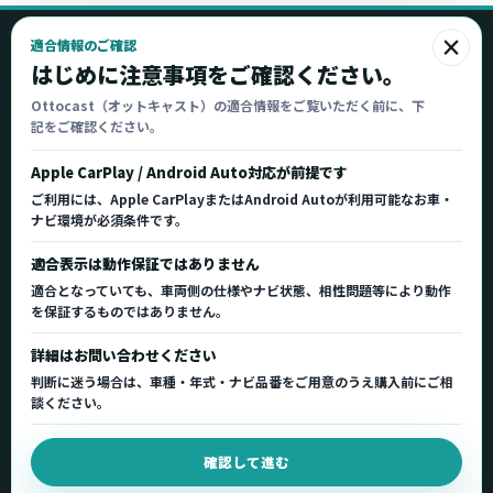
×
適合情報のご確認
Ottocast
はじめに注意事項をご確認ください。
オットキャスト
Ottocast（オットキャスト）の適合情報をご覧いただく前に、下
記をご確認ください。
Ottocast正規販売代理店 Azgate株式会社
Ottocast（オットキャスト）の製品情報、車種適
Apple CarPlay / Android Auto対応が前提です
合、サポート情報を日本国内向けに整理してご案内し
ご利用には、Apple CarPlayまたはAndroid Autoが利用可能なお車・
ます。
ナビ環境が必須条件です。
正規販売代理店
車種適合情報
国内サポート窓口
適合表示は動作保証ではありません
適合となっていても、車両側の仕様やナビ状態、相性問題等により動作
を保証するものではありません。
製品を探す
サポート
詳細はお問い合わせください
製品一覧
サポートトップ
判断に迷う場合は、車種・年式・ナビ品番をご用意のうえ購入前にご相
車種適合を確認
使い方ガイド
談ください。
用途から製品を選ぶ
Q&A・症状別サポート
確認して進む
取扱店舗・購入先
起動不良復旧サービス