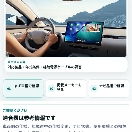
表示する内容
対応製品・年式条件・補助電源ケーブルの要否
掲載メーカーを
まず車種で確認
ナビ品番で確認
01
02
03
見る
ご確認ください
適合表は参考情報です
車両側の仕様、年式途中の仕様変更、ナビ状態、使用環境との相性