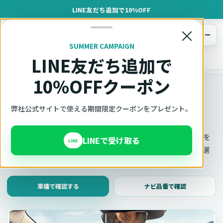
LINE友だち追加で10%OFF
×
メニュー
SUMMER CAMPAIGN
LINE友だち追加で
オットキャスト
トップ
車種適合確認
10%OFFクーポン
車種適合確認
車種と年式で適合確認
弊社公式サイトで使える期間限定クーポンをプレゼント。
Ottocast（オットキャスト）の対応製品、条件、注意事項を
LINEで受け取る
LINE
このページ内で見られます。 迷った場合は、車種と年式を選
んだ状態でそのままご相談ください。
車種で確認する
ナビ品番で確認