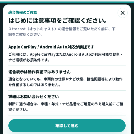
×
適合情報のご確認
Ottocast
はじめに注意事項をご確認ください。
オットキャスト
Ottocast（オットキャスト）の適合情報をご覧いただく前に、下
記をご確認ください。
Ottocast正規販売代理店 Azgate株式会社
Ottocast（オットキャスト）の製品情報、車種適
Apple CarPlay / Android Auto対応が前提です
合、サポート情報を日本国内向けに整理してご案内し
ご利用には、Apple CarPlayまたはAndroid Autoが利用可能なお車・
ます。
ナビ環境が必須条件です。
正規販売代理店
車種適合情報
国内サポート窓口
適合表示は動作保証ではありません
適合となっていても、車両側の仕様やナビ状態、相性問題等により動作
を保証するものではありません。
製品を探す
サポート
詳細はお問い合わせください
製品一覧
サポートトップ
判断に迷う場合は、車種・年式・ナビ品番をご用意のうえ購入前にご相
車種適合を確認
使い方ガイド
談ください。
用途から製品を選ぶ
Q&A・症状別サポート
確認して進む
取扱店舗・購入先
起動不良復旧サービス