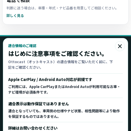
電話で相談
判断に迷う場合は、車種・年式・ナビ品番を用意してご相談ください。
詳しく見る
×
適合情報のご確認
Ottocast
はじめに注意事項をご確認ください。
オットキャスト
Ottocast（オットキャスト）の適合情報をご覧いただく前に、下
記をご確認ください。
Ottocast正規販売代理店 Azgate株式会社
Ottocast（オットキャスト）の製品情報、車種適
Apple CarPlay / Android Auto対応が前提です
合、サポート情報を日本国内向けに整理してご案内し
ご利用には、Apple CarPlayまたはAndroid Autoが利用可能なお車・
ます。
ナビ環境が必須条件です。
正規販売代理店
車種適合情報
国内サポート窓口
適合表示は動作保証ではありません
適合となっていても、車両側の仕様やナビ状態、相性問題等により動作
を保証するものではありません。
製品を探す
サポート
詳細はお問い合わせください
製品一覧
サポートトップ