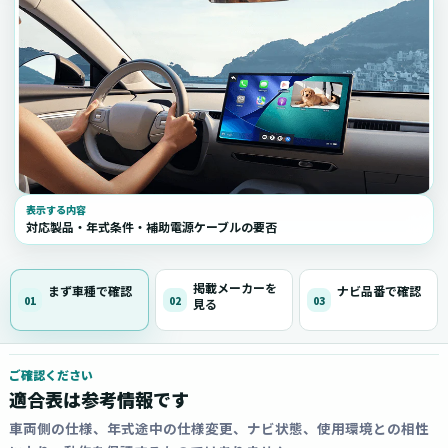
表示する内容
対応製品・年式条件・補助電源ケーブルの要否
掲載メーカーを
まず車種で確認
ナビ品番で確認
01
02
03
見る
ご確認ください
適合表は参考情報です
車両側の仕様、年式途中の仕様変更、ナビ状態、使用環境との相性