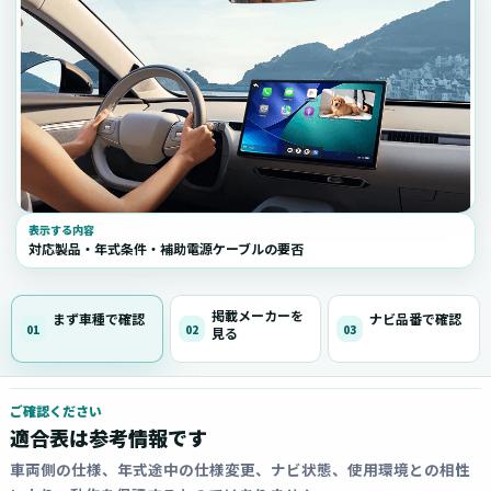
表示する内容
対応製品・年式条件・補助電源ケーブルの要否
掲載メーカーを
まず車種で確認
ナビ品番で確認
01
02
03
見る
ご確認ください
適合表は参考情報です
車両側の仕様、年式途中の仕様変更、ナビ状態、使用環境との相性