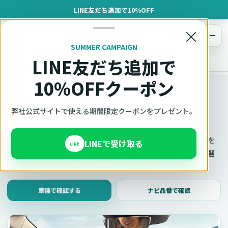
LINE友だち追加で10%OFF
×
メニュー
SUMMER CAMPAIGN
LINE友だち追加で
オットキャスト
トップ
車種適合確認
10%OFFクーポン
車種適合確認
車種と年式で適合確認
弊社公式サイトで使える期間限定クーポンをプレゼント。
Ottocast（オットキャスト）の対応製品、条件、注意事項を
LINEで受け取る
LINE
このページ内で見られます。 迷った場合は、車種と年式を選
んだ状態でそのままご相談ください。
車種で確認する
ナビ品番で確認