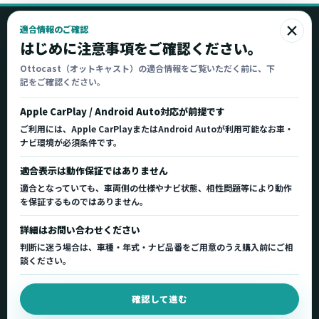
×
適合情報のご確認
Ottocast
はじめに注意事項をご確認ください。
オットキャスト
Ottocast（オットキャスト）の適合情報をご覧いただく前に、下
記をご確認ください。
Ottocast正規販売代理店 Azgate株式会社
Ottocast（オットキャスト）の製品情報、車種適
Apple CarPlay / Android Auto対応が前提です
合、サポート情報を日本国内向けに整理してご案内し
ご利用には、Apple CarPlayまたはAndroid Autoが利用可能なお車・
ます。
ナビ環境が必須条件です。
正規販売代理店
車種適合情報
国内サポート窓口
適合表示は動作保証ではありません
適合となっていても、車両側の仕様やナビ状態、相性問題等により動作
を保証するものではありません。
製品を探す
サポート
詳細はお問い合わせください
製品一覧
サポートトップ
判断に迷う場合は、車種・年式・ナビ品番をご用意のうえ購入前にご相
車種適合を確認
使い方ガイド
談ください。
用途から製品を選ぶ
Q&A・症状別サポート
確認して進む
取扱店舗・購入先
起動不良復旧サービス