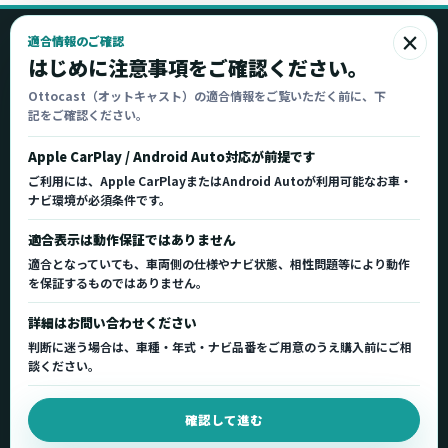
×
適合情報のご確認
Ottocast
はじめに注意事項をご確認ください。
オットキャスト
Ottocast（オットキャスト）の適合情報をご覧いただく前に、下
記をご確認ください。
Ottocast正規販売代理店 Azgate株式会社
Ottocast（オットキャスト）の製品情報、車種適
Apple CarPlay / Android Auto対応が前提です
合、サポート情報を日本国内向けに整理してご案内し
ご利用には、Apple CarPlayまたはAndroid Autoが利用可能なお車・
ます。
ナビ環境が必須条件です。
正規販売代理店
車種適合情報
国内サポート窓口
適合表示は動作保証ではありません
適合となっていても、車両側の仕様やナビ状態、相性問題等により動作
を保証するものではありません。
製品を探す
サポート
詳細はお問い合わせください
製品一覧
サポートトップ
判断に迷う場合は、車種・年式・ナビ品番をご用意のうえ購入前にご相
車種適合を確認
使い方ガイド
談ください。
用途から製品を選ぶ
Q&A・症状別サポート
確認して進む
取扱店舗・購入先
起動不良復旧サービス