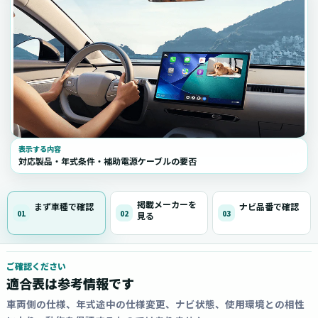
表示する内容
対応製品・年式条件・補助電源ケーブルの要否
掲載メーカーを
まず車種で確認
ナビ品番で確認
01
02
03
見る
ご確認ください
適合表は参考情報です
車両側の仕様、年式途中の仕様変更、ナビ状態、使用環境との相性