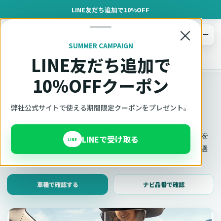
LINE友だち追加で10%OFF
×
メニュー
SUMMER CAMPAIGN
LINE友だち追加で
オットキャスト
トップ
車種適合確認
10%OFFクーポン
車種適合確認
車種と年式で適合確認
弊社公式サイトで使える期間限定クーポンをプレゼント。
Ottocast（オットキャスト）の対応製品、条件、注意事項を
LINEで受け取る
LINE
このページ内で見られます。 迷った場合は、車種と年式を選
んだ状態でそのままご相談ください。
車種で確認する
ナビ品番で確認