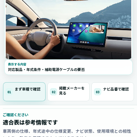
表示する内容
対応製品・年式条件・補助電源ケーブルの要否
掲載メーカーを
まず車種で確認
ナビ品番で確認
01
02
03
見る
ご確認ください
適合表は参考情報です
車両側の仕様、年式途中の仕様変更、ナビ状態、使用環境との相性