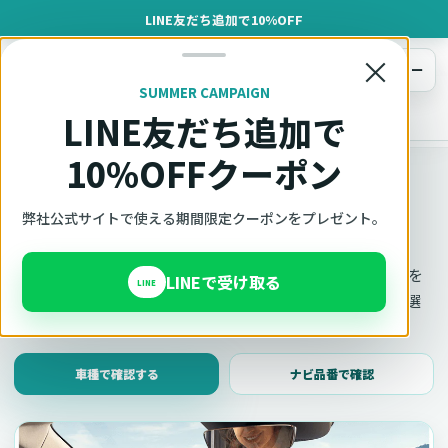
LINE友だち追加で10%OFF
×
メニュー
SUMMER CAMPAIGN
LINE友だち追加で
オットキャスト
トップ
車種適合確認
10%OFFクーポン
車種適合確認
車種と年式で適合確認
弊社公式サイトで使える期間限定クーポンをプレゼント。
Ottocast（オットキャスト）の対応製品、条件、注意事項を
LINEで受け取る
LINE
このページ内で見られます。 迷った場合は、車種と年式を選
んだ状態でそのままご相談ください。
車種で確認する
ナビ品番で確認