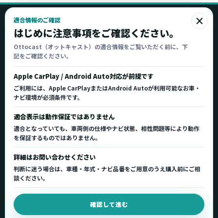
×
適合情報のご確認
Ottocast
はじめに注意事項をご確認ください。
オットキャスト
Ottocast（オットキャスト）の適合情報をご覧いただく前に、下
記をご確認ください。
Ottocast正規販売代理店 Azgate株式会社
Ottocast（オットキャスト）の製品情報、車種適
Apple CarPlay / Android Auto対応が前提です
合、サポート情報を日本国内向けに整理してご案内し
ご利用には、Apple CarPlayまたはAndroid Autoが利用可能なお車・
ます。
ナビ環境が必須条件です。
正規販売代理店
車種適合情報
国内サポート窓口
適合表示は動作保証ではありません
適合となっていても、車両側の仕様やナビ状態、相性問題等により動作
を保証するものではありません。
製品を探す
サポート
詳細はお問い合わせください
製品一覧
サポートトップ
判断に迷う場合は、車種・年式・ナビ品番をご用意のうえ購入前にご相
車種適合を確認
使い方ガイド
談ください。
用途から製品を選ぶ
Q&A・症状別サポート
確認して進む
取扱店舗・購入先
起動不良復旧サービス