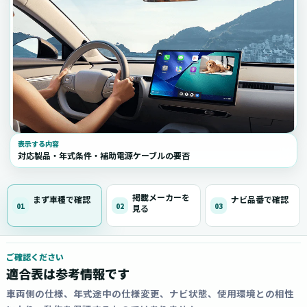
表示する内容
対応製品・年式条件・補助電源ケーブルの要否
掲載メーカーを
まず車種で確認
ナビ品番で確認
01
02
03
見る
ご確認ください
適合表は参考情報です
車両側の仕様、年式途中の仕様変更、ナビ状態、使用環境との相性