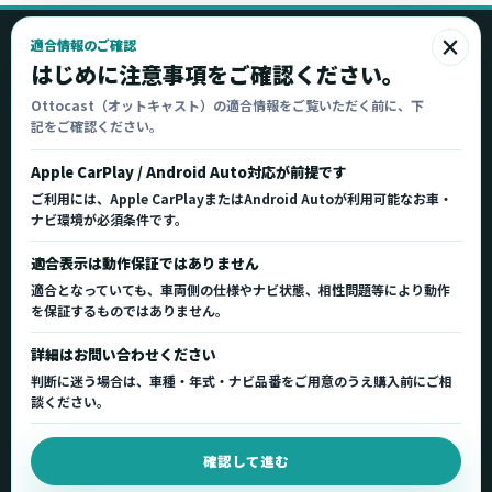
×
適合情報のご確認
Ottocast
はじめに注意事項をご確認ください。
オットキャスト
Ottocast（オットキャスト）の適合情報をご覧いただく前に、下
記をご確認ください。
Ottocast正規販売代理店 Azgate株式会社
Ottocast（オットキャスト）の製品情報、車種適
Apple CarPlay / Android Auto対応が前提です
合、サポート情報を日本国内向けに整理してご案内し
ご利用には、Apple CarPlayまたはAndroid Autoが利用可能なお車・
ます。
ナビ環境が必須条件です。
正規販売代理店
車種適合情報
国内サポート窓口
適合表示は動作保証ではありません
適合となっていても、車両側の仕様やナビ状態、相性問題等により動作
を保証するものではありません。
製品を探す
サポート
詳細はお問い合わせください
製品一覧
サポートトップ
判断に迷う場合は、車種・年式・ナビ品番をご用意のうえ購入前にご相
車種適合を確認
使い方ガイド
談ください。
用途から製品を選ぶ
Q&A・症状別サポート
確認して進む
取扱店舗・購入先
起動不良復旧サービス