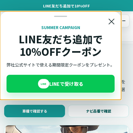
LINE友だち追加で10%OFF
×
メニュー
SUMMER CAMPAIGN
LINE友だち追加で
オットキャスト
トップ
車種適合確認
10%OFFクーポン
車種適合確認
車種と年式で適合確認
弊社公式サイトで使える期間限定クーポンをプレゼント。
Ottocast（オットキャスト）の対応製品、条件、注意事項を
LINEで受け取る
LINE
このページ内で見られます。 迷った場合は、車種と年式を選
んだ状態でそのままご相談ください。
車種で確認する
ナビ品番で確認