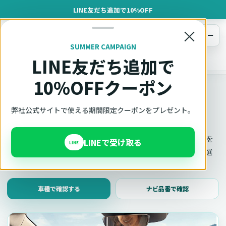
LINE友だち追加で10%OFF
×
メニュー
SUMMER CAMPAIGN
LINE友だち追加で
オットキャスト
トップ
車種適合確認
10%OFFクーポン
車種適合確認
車種と年式で適合確認
弊社公式サイトで使える期間限定クーポンをプレゼント。
Ottocast（オットキャスト）の対応製品、条件、注意事項を
LINEで受け取る
LINE
このページ内で見られます。 迷った場合は、車種と年式を選
んだ状態でそのままご相談ください。
車種で確認する
ナビ品番で確認