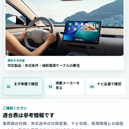
表示する内容
対応製品・年式条件・補助電源ケーブルの要否
掲載メーカーを
まず車種で確認
ナビ品番で確認
01
02
03
見る
ご確認ください
適合表は参考情報です
車両側の仕様、年式途中の仕様変更、ナビ状態、使用環境との相性