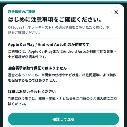
×
適合情報のご確認
Ottocast
はじめに注意事項をご確認ください。
オットキャスト
Ottocast（オットキャスト）の適合情報をご覧いただく前に、下
記をご確認ください。
Ottocast正規販売代理店 Azgate株式会社
Ottocast（オットキャスト）の製品情報、車種適
Apple CarPlay / Android Auto対応が前提です
合、サポート情報を日本国内向けに整理してご案内し
ご利用には、Apple CarPlayまたはAndroid Autoが利用可能なお車・
ます。
ナビ環境が必須条件です。
正規販売代理店
車種適合情報
国内サポート窓口
適合表示は動作保証ではありません
適合となっていても、車両側の仕様やナビ状態、相性問題等により動作
を保証するものではありません。
製品を探す
サポート
詳細はお問い合わせください
製品一覧
サポートトップ
判断に迷う場合は、車種・年式・ナビ品番をご用意のうえ購入前にご相
車種適合を確認
使い方ガイド
談ください。
用途から製品を選ぶ
Q&A・症状別サポート
確認して進む
取扱店舗・購入先
起動不良復旧サービス