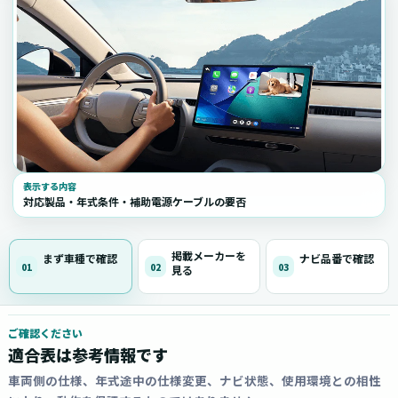
表示する内容
対応製品・年式条件・補助電源ケーブルの要否
掲載メーカーを
まず車種で確認
ナビ品番で確認
01
02
03
見る
ご確認ください
適合表は参考情報です
車両側の仕様、年式途中の仕様変更、ナビ状態、使用環境との相性