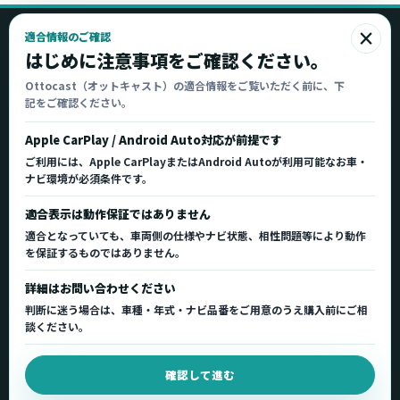
×
適合情報のご確認
Ottocast
はじめに注意事項をご確認ください。
オットキャスト
Ottocast（オットキャスト）の適合情報をご覧いただく前に、下
記をご確認ください。
Ottocast正規販売代理店 Azgate株式会社
Ottocast（オットキャスト）の製品情報、車種適
Apple CarPlay / Android Auto対応が前提です
合、サポート情報を日本国内向けに整理してご案内し
ご利用には、Apple CarPlayまたはAndroid Autoが利用可能なお車・
ます。
ナビ環境が必須条件です。
正規販売代理店
車種適合情報
国内サポート窓口
適合表示は動作保証ではありません
適合となっていても、車両側の仕様やナビ状態、相性問題等により動作
を保証するものではありません。
製品を探す
サポート
詳細はお問い合わせください
製品一覧
サポートトップ
判断に迷う場合は、車種・年式・ナビ品番をご用意のうえ購入前にご相
車種適合を確認
使い方ガイド
談ください。
用途から製品を選ぶ
Q&A・症状別サポート
確認して進む
取扱店舗・購入先
起動不良復旧サービス