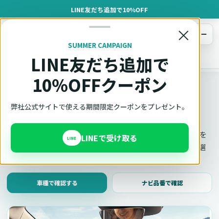
LINE友だち追加で10%OFF
×
メニュー
SUMMER CAMPAIGN
LINE友だち追加で
オットキャスト
トップ
車種適合確認
10%OFFクーポン
車種適合確認
車種と年式で適合確認
弊社公式サイトで使える期間限定クーポンをプレゼント。
Ottocast（オットキャスト）の対応製品、条件、注意事項を
LINEで受け取る
LINE
このページ内で見られます。 迷った場合は、車種と年式を選
んだ状態でそのままご相談ください。
車種で確認する
ナビ品番で確認