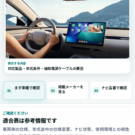
表示する内容
対応製品・年式条件・補助電源ケーブルの要否
掲載メーカーを
まず車種で確認
ナビ品番で確認
01
02
03
見る
ご確認ください
適合表は参考情報です
車両側の仕様、年式途中の仕様変更、ナビ状態、使用環境との相性