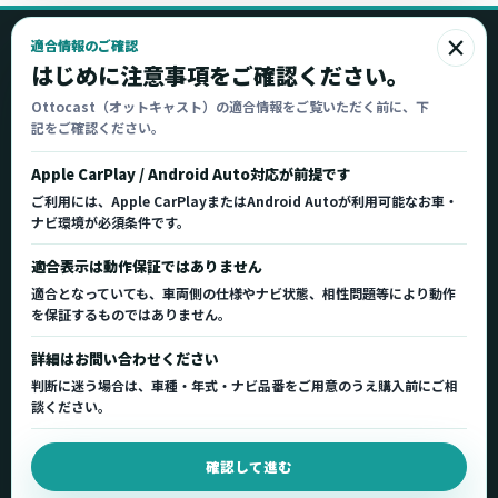
×
適合情報のご確認
Ottocast
はじめに注意事項をご確認ください。
オットキャスト
Ottocast（オットキャスト）の適合情報をご覧いただく前に、下
記をご確認ください。
Ottocast正規販売代理店 Azgate株式会社
Ottocast（オットキャスト）の製品情報、車種適
Apple CarPlay / Android Auto対応が前提です
合、サポート情報を日本国内向けに整理してご案内し
ご利用には、Apple CarPlayまたはAndroid Autoが利用可能なお車・
ます。
ナビ環境が必須条件です。
正規販売代理店
車種適合情報
国内サポート窓口
適合表示は動作保証ではありません
適合となっていても、車両側の仕様やナビ状態、相性問題等により動作
を保証するものではありません。
製品を探す
サポート
詳細はお問い合わせください
製品一覧
サポートトップ
判断に迷う場合は、車種・年式・ナビ品番をご用意のうえ購入前にご相
車種適合を確認
使い方ガイド
談ください。
用途から製品を選ぶ
Q&A・症状別サポート
確認して進む
取扱店舗・購入先
起動不良復旧サービス