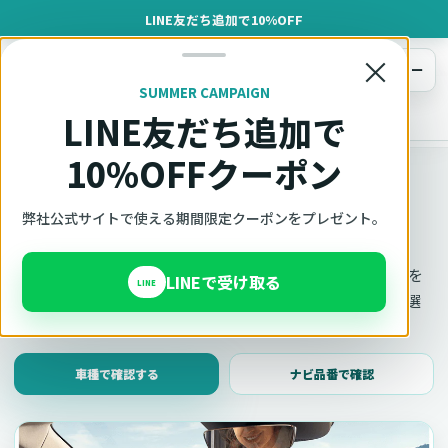
LINE友だち追加で10%OFF
×
メニュー
SUMMER CAMPAIGN
LINE友だち追加で
オットキャスト
トップ
車種適合確認
10%OFFクーポン
車種適合確認
車種と年式で適合確認
弊社公式サイトで使える期間限定クーポンをプレゼント。
Ottocast（オットキャスト）の対応製品、条件、注意事項を
LINEで受け取る
LINE
このページ内で見られます。 迷った場合は、車種と年式を選
んだ状態でそのままご相談ください。
車種で確認する
ナビ品番で確認