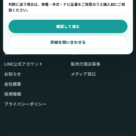
判断に迷う場合は、車種・年式・ナビ品番をご用意のうえ購入前にご相
車種適合を確認
使い方ガイド
談ください。
用途から製品を選ぶ
Q&A・症状別サポート
確認して進む
取扱店舗・購入先
起動不良復旧サービス
弊社販売ストアへ
お問い合わせ
詳細を問い合わせる
公式情報
法人・メディア
LINE公式アカウント
販売代理店募集
お知らせ
メディア窓口
会社概要
採用情報
プライバシーポリシー