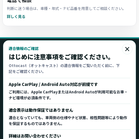
電話で相談
判断に迷う場合は、車種・年式・ナビ品番を用意してご相談ください。
詳しく見る
×
適合情報のご確認
Ottocast
はじめに注意事項をご確認ください。
オットキャスト
Ottocast（オットキャスト）の適合情報をご覧いただく前に、下
記をご確認ください。
Ottocast正規販売代理店 Azgate株式会社
Ottocast（オットキャスト）の製品情報、車種適
Apple CarPlay / Android Auto対応が前提です
合、サポート情報を日本国内向けに整理してご案内し
ご利用には、Apple CarPlayまたはAndroid Autoが利用可能なお車・
ます。
ナビ環境が必須条件です。
正規販売代理店
車種適合情報
国内サポート窓口
適合表示は動作保証ではありません
適合となっていても、車両側の仕様やナビ状態、相性問題等により動作
を保証するものではありません。
製品を探す
サポート
詳細はお問い合わせください
製品一覧
サポートトップ