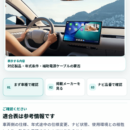
表示する内容
対応製品・年式条件・補助電源ケーブルの要否
掲載メーカーを
まず車種で確認
ナビ品番で確認
01
02
03
見る
ご確認ください
適合表は参考情報です
車両側の仕様、年式途中の仕様変更、ナビ状態、使用環境との相性