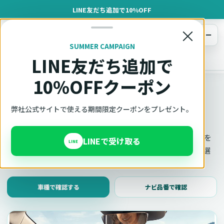
LINE友だち追加で10%OFF
×
メニュー
SUMMER CAMPAIGN
LINE友だち追加で
オットキャスト
トップ
車種適合確認
10%OFFクーポン
車種適合確認
車種と年式で適合確認
弊社公式サイトで使える期間限定クーポンをプレゼント。
Ottocast（オットキャスト）の対応製品、条件、注意事項を
LINEで受け取る
LINE
このページ内で見られます。 迷った場合は、車種と年式を選
んだ状態でそのままご相談ください。
車種で確認する
ナビ品番で確認