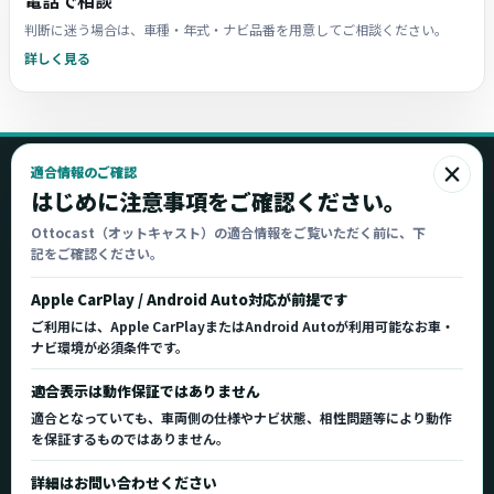
電話で相談
判断に迷う場合は、車種・年式・ナビ品番を用意してご相談ください。
詳しく見る
×
適合情報のご確認
Ottocast
はじめに注意事項をご確認ください。
オットキャスト
Ottocast（オットキャスト）の適合情報をご覧いただく前に、下
記をご確認ください。
Ottocast正規販売代理店 Azgate株式会社
Ottocast（オットキャスト）の製品情報、車種適
Apple CarPlay / Android Auto対応が前提です
合、サポート情報を日本国内向けに整理してご案内し
ご利用には、Apple CarPlayまたはAndroid Autoが利用可能なお車・
ます。
ナビ環境が必須条件です。
正規販売代理店
車種適合情報
国内サポート窓口
適合表示は動作保証ではありません
適合となっていても、車両側の仕様やナビ状態、相性問題等により動作
を保証するものではありません。
製品を探す
サポート
詳細はお問い合わせください
製品一覧
サポートトップ