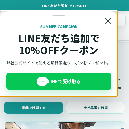
LINE友だち追加で10%OFF
×
メニュー
SUMMER CAMPAIGN
LINE友だち追加で
オットキャスト
トップ
車種適合確認
10%OFFクーポン
車種適合確認
車種と年式で適合確認
弊社公式サイトで使える期間限定クーポンをプレゼント。
Ottocast（オットキャスト）の対応製品、条件、注意事項を
LINEで受け取る
LINE
このページ内で見られます。 迷った場合は、車種と年式を選
んだ状態でそのままご相談ください。
車種で確認する
ナビ品番で確認