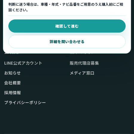
判断に迷う場合は、車種・年式・ナビ品番をご用意のうえ購入前にご相
車種適合を確認
使い方ガイド
談ください。
用途から製品を選ぶ
Q&A・症状別サポート
確認して進む
取扱店舗・購入先
起動不良復旧サービス
弊社販売ストアへ
お問い合わせ
詳細を問い合わせる
公式情報
法人・メディア
LINE公式アカウント
販売代理店募集
お知らせ
メディア窓口
会社概要
採用情報
プライバシーポリシー