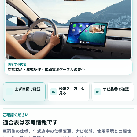
表示する内容
対応製品・年式条件・補助電源ケーブルの要否
掲載メーカーを
まず車種で確認
ナビ品番で確認
01
02
03
見る
ご確認ください
適合表は参考情報です
車両側の仕様、年式途中の仕様変更、ナビ状態、使用環境との相性