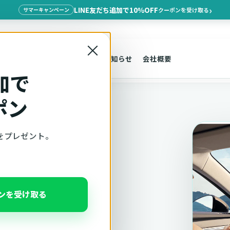
LINE友だち追加で10%OFF
クーポンを受け取る
サマーキャンペーン
×
探す
車種適合
サポート
お知らせ
会社概要
加で
ポン
をプレゼント。
適合確認
ポンを受け取る
、注意事項をこのページ
んだ状態でそのままご