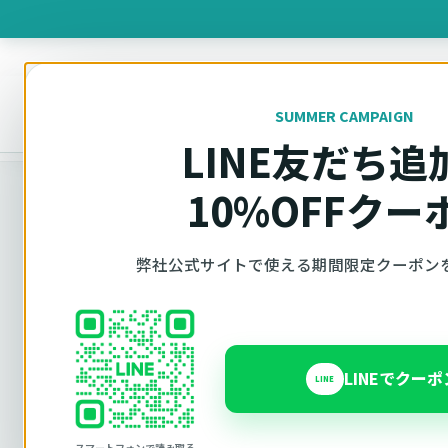
製品を
SUMMER CAMPAIGN
オットキャスト
トップ
車種適合確認
LINE友だち追
10%OFFクー
車種適合確認
弊社公式サイトで使える期間限定クーポン
車種と年式で
LINEでクー
LINE
Ottocast（オットキャスト）の対応製品、条件
内で見られます。 迷った場合は、車種と年式を選
スマートフォンで読み取る