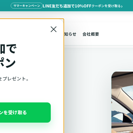
LINE友だち追加で10%OFF
クーポンを受け取る
サマーキャンペーン
×
探す
車種適合
サポート
お知らせ
会社概要
加で
ポン
をプレゼント。
適合確認
ポンを受け取る
、注意事項をこのページ
んだ状態でそのままご