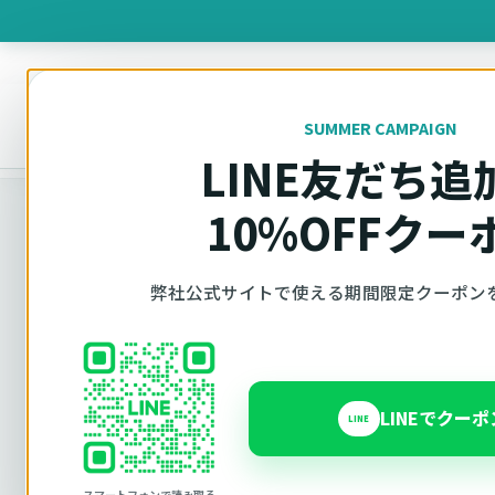
製品を
SUMMER CAMPAIGN
オットキャスト
トップ
車種適合確認
LINE友だち追
10%OFFクー
車種適合確認
弊社公式サイトで使える期間限定クーポン
車種と年式で
LINEでクー
LINE
Ottocast（オットキャスト）の対応製品、条件
内で見られます。 迷った場合は、車種と年式を選
スマートフォンで読み取る