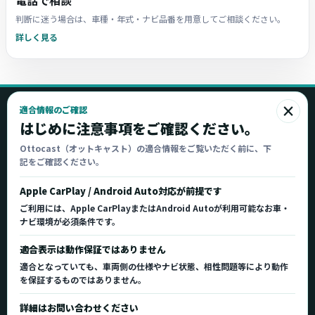
電話で相談
判断に迷う場合は、車種・年式・ナビ品番を用意してご相談ください。
詳しく見る
×
適合情報のご確認
Ottocast
はじめに注意事項をご確認ください。
オットキャスト
Ottocast（オットキャスト）の適合情報をご覧いただく前に、下
記をご確認ください。
Ottocast正規販売代理店 Azgate株式会社
Ottocast（オットキャスト）の製品情報、車種適
Apple CarPlay / Android Auto対応が前提です
合、サポート情報を日本国内向けに整理してご案内し
ご利用には、Apple CarPlayまたはAndroid Autoが利用可能なお車・
ます。
ナビ環境が必須条件です。
正規販売代理店
車種適合情報
国内サポート窓口
適合表示は動作保証ではありません
適合となっていても、車両側の仕様やナビ状態、相性問題等により動作
を保証するものではありません。
製品を探す
サポート
詳細はお問い合わせください
製品一覧
サポートトップ