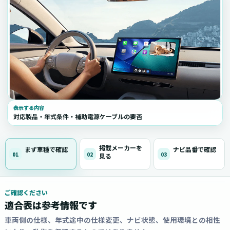
表示する内容
対応製品・年式条件・補助電源ケーブルの要否
掲載メーカーを
まず車種で確認
ナビ品番で確認
01
02
03
見る
ご確認ください
適合表は参考情報です
車両側の仕様、年式途中の仕様変更、ナビ状態、使用環境との相性