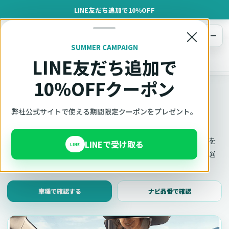
LINE友だち追加で10%OFF
×
メニュー
SUMMER CAMPAIGN
LINE友だち追加で
オットキャスト
トップ
車種適合確認
10%OFFクーポン
車種適合確認
車種と年式で適合確認
弊社公式サイトで使える期間限定クーポンをプレゼント。
Ottocast（オットキャスト）の対応製品、条件、注意事項を
LINEで受け取る
LINE
このページ内で見られます。 迷った場合は、車種と年式を選
んだ状態でそのままご相談ください。
車種で確認する
ナビ品番で確認