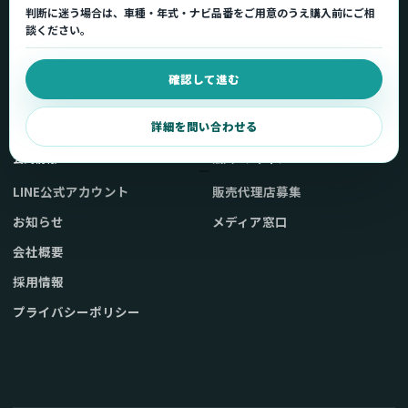
判断に迷う場合は、車種・年式・ナビ品番をご用意のうえ購入前にご相
車種適合を確認
使い方ガイド
談ください。
用途から製品を選ぶ
Q&A・症状別サポート
確認して進む
取扱店舗・購入先
起動不良復旧サービス
弊社販売ストアへ
お問い合わせ
詳細を問い合わせる
公式情報
法人・メディア
LINE公式アカウント
販売代理店募集
お知らせ
メディア窓口
会社概要
採用情報
プライバシーポリシー