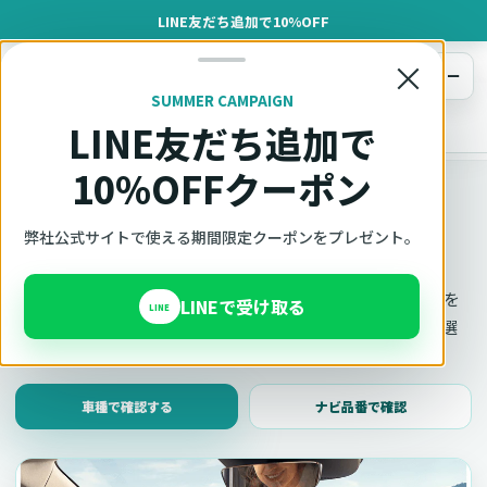
LINE友だち追加で10%OFF
×
メニュー
SUMMER CAMPAIGN
LINE友だち追加で
オットキャスト
トップ
車種適合確認
10%OFFクーポン
車種適合確認
車種と年式で適合確認
弊社公式サイトで使える期間限定クーポンをプレゼント。
Ottocast（オットキャスト）の対応製品、条件、注意事項を
LINEで受け取る
LINE
このページ内で見られます。 迷った場合は、車種と年式を選
んだ状態でそのままご相談ください。
車種で確認する
ナビ品番で確認