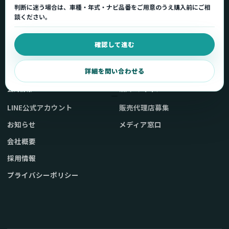
判断に迷う場合は、車種・年式・ナビ品番をご用意のうえ購入前にご相
車種適合を確認
使い方ガイド
談ください。
用途から製品を選ぶ
Q&A・症状別サポート
確認して進む
取扱店舗・購入先
起動不良復旧サービス
弊社販売ストアへ
お問い合わせ
詳細を問い合わせる
公式情報
法人・メディア
LINE公式アカウント
販売代理店募集
お知らせ
メディア窓口
会社概要
採用情報
プライバシーポリシー