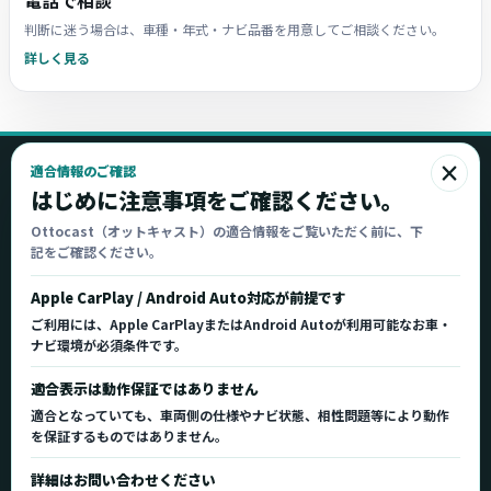
電話で相談
判断に迷う場合は、車種・年式・ナビ品番を用意してご相談ください。
詳しく見る
×
適合情報のご確認
Ottocast
はじめに注意事項をご確認ください。
オットキャスト
Ottocast（オットキャスト）の適合情報をご覧いただく前に、下
記をご確認ください。
Ottocast正規販売代理店 Azgate株式会社
Ottocast（オットキャスト）の製品情報、車種適
Apple CarPlay / Android Auto対応が前提です
合、サポート情報を日本国内向けに整理してご案内し
ご利用には、Apple CarPlayまたはAndroid Autoが利用可能なお車・
ます。
ナビ環境が必須条件です。
正規販売代理店
車種適合情報
国内サポート窓口
適合表示は動作保証ではありません
適合となっていても、車両側の仕様やナビ状態、相性問題等により動作
を保証するものではありません。
製品を探す
サポート
詳細はお問い合わせください
製品一覧
サポートトップ