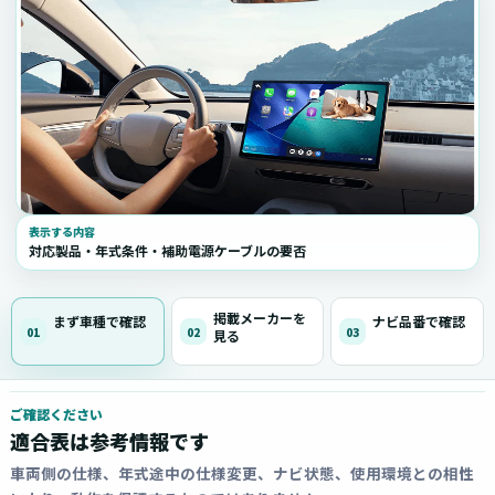
表示する内容
対応製品・年式条件・補助電源ケーブルの要否
掲載メーカーを
まず車種で確認
ナビ品番で確認
01
02
03
見る
ご確認ください
適合表は参考情報です
車両側の仕様、年式途中の仕様変更、ナビ状態、使用環境との相性