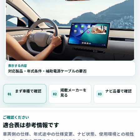
表示する内容
対応製品・年式条件・補助電源ケーブルの要否
掲載メーカーを
まず車種で確認
ナビ品番で確認
01
02
03
見る
ご確認ください
適合表は参考情報です
車両側の仕様、年式途中の仕様変更、ナビ状態、使用環境との相性