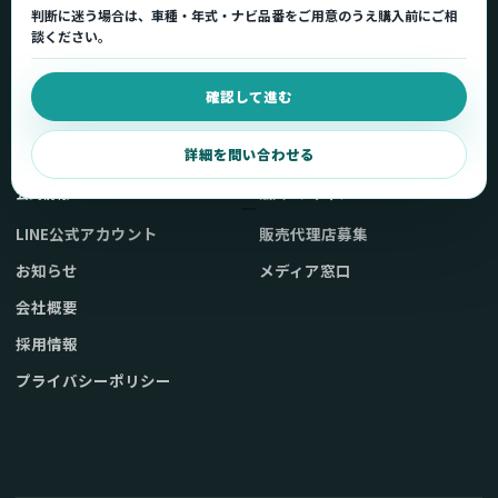
判断に迷う場合は、車種・年式・ナビ品番をご用意のうえ購入前にご相
車種適合を確認
使い方ガイド
談ください。
用途から製品を選ぶ
Q&A・症状別サポート
確認して進む
取扱店舗・購入先
起動不良復旧サービス
弊社販売ストアへ
お問い合わせ
詳細を問い合わせる
公式情報
法人・メディア
LINE公式アカウント
販売代理店募集
お知らせ
メディア窓口
会社概要
採用情報
プライバシーポリシー