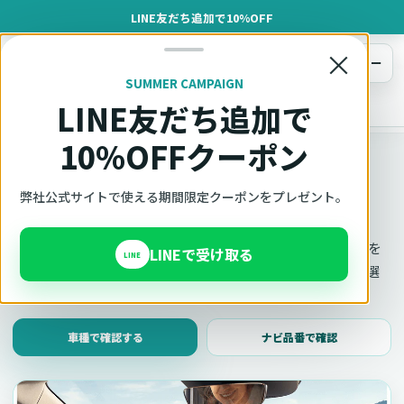
LINE友だち追加で10%OFF
×
メニュー
SUMMER CAMPAIGN
LINE友だち追加で
オットキャスト
トップ
車種適合確認
10%OFFクーポン
車種適合確認
車種と年式で適合確認
弊社公式サイトで使える期間限定クーポンをプレゼント。
Ottocast（オットキャスト）の対応製品、条件、注意事項を
LINEで受け取る
LINE
このページ内で見られます。 迷った場合は、車種と年式を選
んだ状態でそのままご相談ください。
車種で確認する
ナビ品番で確認