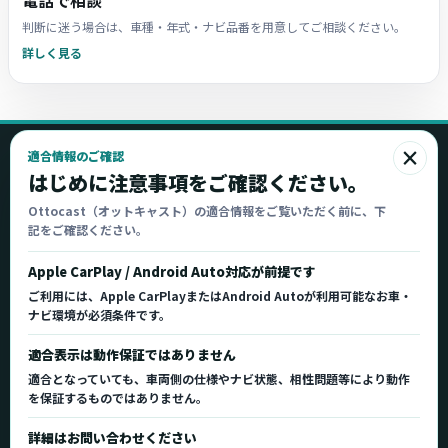
電話で相談
判断に迷う場合は、車種・年式・ナビ品番を用意してご相談ください。
詳しく見る
×
適合情報のご確認
Ottocast
はじめに注意事項をご確認ください。
オットキャスト
Ottocast（オットキャスト）の適合情報をご覧いただく前に、下
記をご確認ください。
Ottocast正規販売代理店 Azgate株式会社
Ottocast（オットキャスト）の製品情報、車種適
Apple CarPlay / Android Auto対応が前提です
合、サポート情報を日本国内向けに整理してご案内し
ご利用には、Apple CarPlayまたはAndroid Autoが利用可能なお車・
ます。
ナビ環境が必須条件です。
正規販売代理店
車種適合情報
国内サポート窓口
適合表示は動作保証ではありません
適合となっていても、車両側の仕様やナビ状態、相性問題等により動作
を保証するものではありません。
製品を探す
サポート
詳細はお問い合わせください
製品一覧
サポートトップ