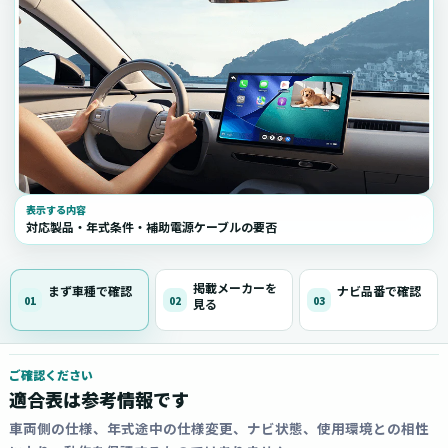
表示する内容
対応製品・年式条件・補助電源ケーブルの要否
掲載メーカーを
まず車種で確認
ナビ品番で確認
01
02
03
見る
ご確認ください
適合表は参考情報です
車両側の仕様、年式途中の仕様変更、ナビ状態、使用環境との相性