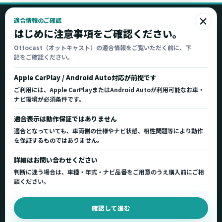
×
適合情報のご確認
Ottocast
はじめに注意事項をご確認ください。
オットキャスト
Ottocast（オットキャスト）の適合情報をご覧いただく前に、下
記をご確認ください。
Ottocast正規販売代理店 Azgate株式会社
Ottocast（オットキャスト）の製品情報、車種適
Apple CarPlay / Android Auto対応が前提です
合、サポート情報を日本国内向けに整理してご案内し
ご利用には、Apple CarPlayまたはAndroid Autoが利用可能なお車・
ます。
ナビ環境が必須条件です。
正規販売代理店
車種適合情報
国内サポート窓口
適合表示は動作保証ではありません
適合となっていても、車両側の仕様やナビ状態、相性問題等により動作
を保証するものではありません。
製品を探す
サポート
詳細はお問い合わせください
製品一覧
サポートトップ
判断に迷う場合は、車種・年式・ナビ品番をご用意のうえ購入前にご相
車種適合を確認
使い方ガイド
談ください。
用途から製品を選ぶ
Q&A・症状別サポート
確認して進む
取扱店舗・購入先
起動不良復旧サービス