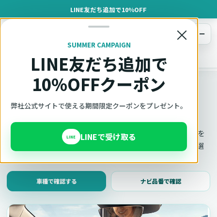
LINE友だち追加で10%OFF
×
メニュー
SUMMER CAMPAIGN
LINE友だち追加で
オットキャスト
トップ
車種適合確認
10%OFFクーポン
車種適合確認
車種と年式で適合確認
弊社公式サイトで使える期間限定クーポンをプレゼント。
Ottocast（オットキャスト）の対応製品、条件、注意事項を
LINEで受け取る
LINE
このページ内で見られます。 迷った場合は、車種と年式を選
んだ状態でそのままご相談ください。
車種で確認する
ナビ品番で確認