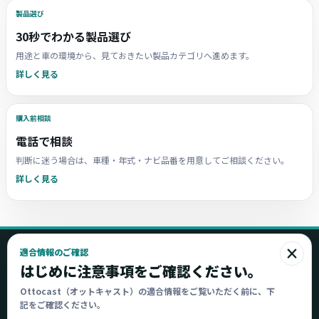
製品選び
30秒でわかる製品選び
用途と車の環境から、見ておきたい製品カテゴリへ進めます。
詳しく見る
購入前相談
電話で相談
判断に迷う場合は、車種・年式・ナビ品番を用意してご相談ください。
詳しく見る
×
適合情報のご確認
Ottocast
はじめに注意事項をご確認ください。
オットキャスト
Ottocast（オットキャスト）の適合情報をご覧いただく前に、下
記をご確認ください。
Ottocast正規販売代理店 Azgate株式会社