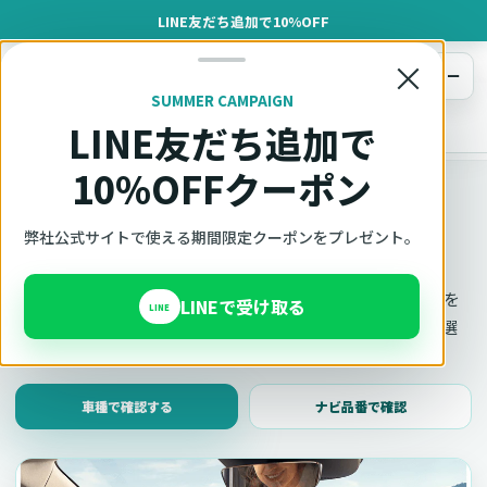
LINE友だち追加で10%OFF
×
メニュー
SUMMER CAMPAIGN
LINE友だち追加で
オットキャスト
トップ
車種適合確認
10%OFFクーポン
車種適合確認
車種と年式で適合確認
弊社公式サイトで使える期間限定クーポンをプレゼント。
Ottocast（オットキャスト）の対応製品、条件、注意事項を
LINEで受け取る
LINE
このページ内で見られます。 迷った場合は、車種と年式を選
んだ状態でそのままご相談ください。
車種で確認する
ナビ品番で確認