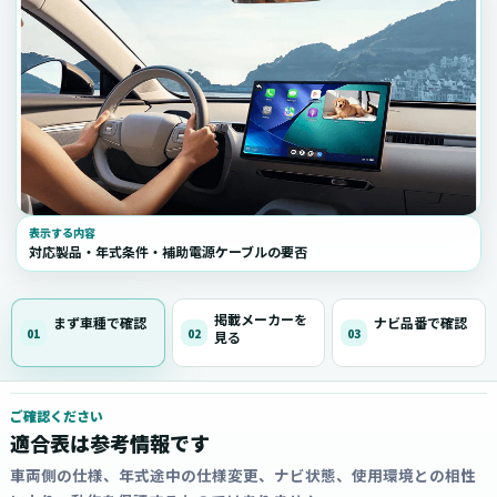
表示する内容
対応製品・年式条件・補助電源ケーブルの要否
掲載メーカーを
まず車種で確認
ナビ品番で確認
01
02
03
見る
ご確認ください
適合表は参考情報です
車両側の仕様、年式途中の仕様変更、ナビ状態、使用環境との相性