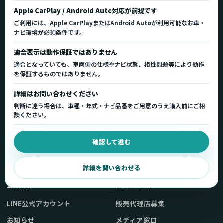
Ottocast（オットキャスト）の製品情報、車種適
Apple CarPlay / Android Auto対応が前提です
合、サポート情報を日本国内向けに整理してご案内し
ご利用には、Apple CarPlayまたはAndroid Autoが利用可能なお車・
ます。
ナビ環境が必須条件です。
正規販売代理店
車種適合情報
国内サポート窓口
適合表示は動作保証ではありません
適合となっていても、車両側の仕様やナビ状態、相性問題等により動作
を保証するものではありません。
製品を探す
サポート
詳細はお問い合わせください
製品一覧
サポートトップ
判断に迷う場合は、車種・年式・ナビ品番をご用意のうえ購入前にご相
車種適合を確認
使い方ガイド
談ください。
用途から製品を選ぶ
Q&A・症状別サポート
確認して進む
取扱店舗・購入先
起動不良復旧サービス
弊社販売ストアへ
お問い合わせ
詳細を問い合わせる
公式情報
法人・メディア
LINE公式アカウント
販売代理店募集
お知らせ
メディア窓口