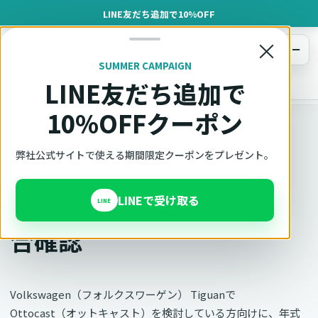
LINE友だち追加で10%OFF
×
メニュー
SUMMER CAMPAIGN
LINE友だち追加で
オットキャスト
トップ
車種適合確認
Volkswagen（フォルクスワーゲン）
Tiguan
10%OFFクーポン
車種別適合
弊社公式サイトで使える期間限定クーポンをプレゼント。
オットキャスト
LINEで受け取る
Volkswagen Tiguanの適
LINE
合確認
Volkswagen（フォルクスワーゲン） Tiguanで
Ottocast（オットキャスト）を検討している方向けに、年式