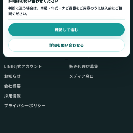
詳細はお問い合わせください
製品一覧
サポートトップ
判断に迷う場合は、車種・年式・ナビ品番をご用意のうえ購入前にご相
車種適合を確認
使い方ガイド
談ください。
用途から製品を選ぶ
Q&A・症状別サポート
確認して進む
取扱店舗・購入先
起動不良復旧サービス
弊社販売ストアへ
お問い合わせ
詳細を問い合わせる
公式情報
法人・メディア
LINE公式アカウント
販売代理店募集
お知らせ
メディア窓口
会社概要
採用情報
プライバシーポリシー