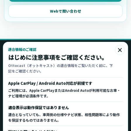
Webで問い合わせ
×
適合情報のご確認
Ottocast
はじめに注意事項をご確認ください。
オットキャスト
Ottocast（オットキャスト）の適合情報をご覧いただく前に、下
記をご確認ください。
Ottocast正規販売代理店 Azgate株式会社
Ottocast（オットキャスト）の製品情報、車種適
Apple CarPlay / Android Auto対応が前提です
合、サポート情報を日本国内向けに整理してご案内し
ご利用には、Apple CarPlayまたはAndroid Autoが利用可能なお車・
ます。
ナビ環境が必須条件です。
正規販売代理店
車種適合情報
国内サポート窓口
適合表示は動作保証ではありません
適合となっていても、車両側の仕様やナビ状態、相性問題等により動作
を保証するものではありません。
製品を探す
サポート